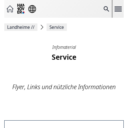
Seite
als
E-
Suche
Mail
versenden
Auf
Landheime
//
Service
Facebook
teilen
Auf
X
Infomaterial
teilen
Seitenlink
Service
Kopieren
Seite
Drucken
Flyer, Links und nützliche Informationen