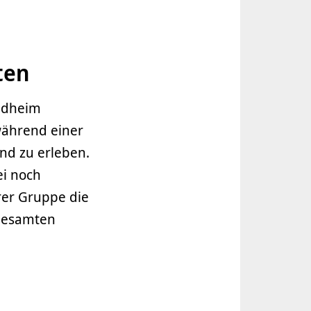
ten
andheim
 während einer
und zu erleben.
ei noch
rer Gruppe die
 gesamten