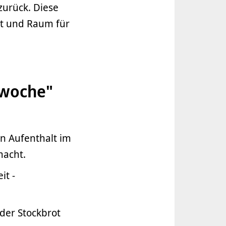
zurück. Diese
it und Raum für
swoche"
en Aufenthalt im
macht.
it -
der Stockbrot