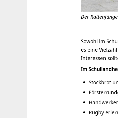
Der Rattenfänge
Sowohl im Schu
es eine Vielzah
Interessen soll
Im Schullandhe
Stockbrot u
Försterrun
Handwerken
Rugby erler