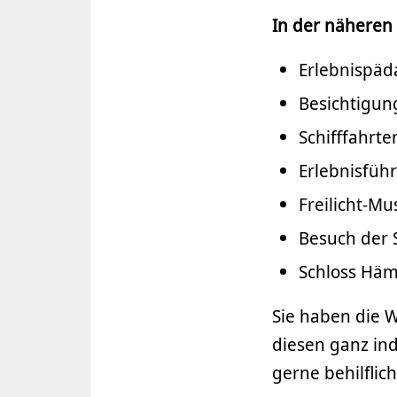
In der nähere
Erlebnispäd
Besichtigun
Schifffahrt
Erlebnisfü
Freilicht-Mu
Besuch der S
Schloss Hä
Sie haben die 
diesen ganz ind
gerne behilflich