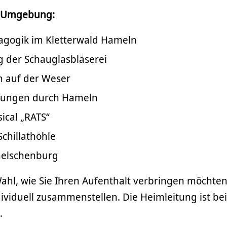
n Umgebung:
agogik im Kletterwald Hameln
g der Schauglasbläserei
en auf der Weser
hrungen durch Hameln
sical „RATS“
chillathöhle
melschenburg
Wahl, wie Sie Ihren Aufenthalt verbringen möcht
ividuell zusammenstellen. Die Heimleitung ist be
.