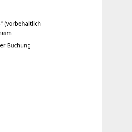
–
 (vorbehaltlich
dheim
oder Buchung