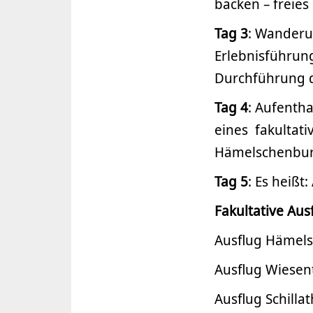
backen – freie
Tag 3
: Wanderu
Erlebnisführung
Durchführung d
Tag 4
: Aufenth
eines fakultati
Hämelschenbu
Tag 5
: Es heiß
Fakultative Au
Ausflug Hämelsc
Ausflug Wiesent
Ausflug Schillat